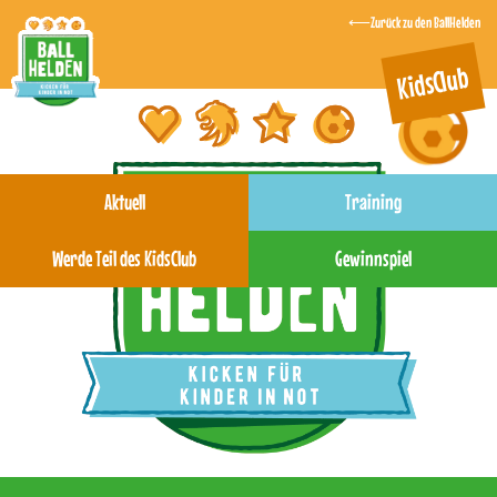
Zurück zu den BallHelden
KidsClub
Aktuell
Training
Werde Teil des KidsClub
Gewinnspiel