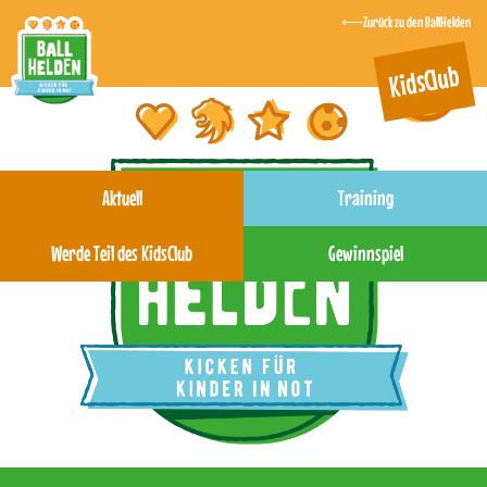
Zurück zu den BallHelden
KidsClub
Aktuell
Training
Werde Teil des KidsClub
Gewinnspiel