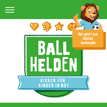
Toggle main menu visibility
Hier geht’s zum
KidsClub
Gewinnspiel