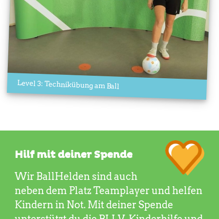
Level 3: Technikübung am Ball
Hilf mit deiner Spende
Wir BallHelden sind auch
neben dem Platz Teamplayer und helfen
Kindern in Not. Mit deiner Spende
unterstützt du die BLLV-Kinderhilfe und